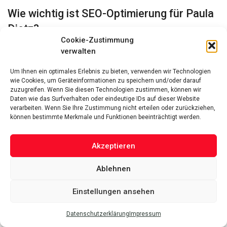
Wie wichtig ist SEO-Optimierung für Paula
Dietz?
Cookie-Zustimmung
SEO-Optimierung spielt für Paula Dietz eine wichtige Rolle,
verwalten
um ihre Online-Sichtbarkeit und ihr Suchmaschinenranking
Um Ihnen ein optimales Erlebnis zu bieten, verwenden wir Technologien
zu verbessern. Sie investiert in SEO-Maßnahmen, um ihre
wie Cookies, um Geräteinformationen zu speichern und/oder darauf
Inhalte im Internet besser zu positionieren.
zuzugreifen. Wenn Sie diesen Technologien zustimmen, können wir
Daten wie das Surfverhalten oder eindeutige IDs auf dieser Website
verarbeiten. Wenn Sie Ihre Zustimmung nicht erteilen oder zurückziehen,
Hat Paula Dietz eine eigene Website?
können bestimmte Merkmale und Funktionen beeinträchtigt werden.
Ja, Paula Dietz hat eine eigene Website, auf der sie
Informationen über ihre Arbeit, ihre Projekte und ihre
Akzeptieren
Interessen teilt. Die Website dient als zentrale Plattform
Ablehnen
für ihre Online-Präsenz.
Einstellungen ansehen
Welche Bedeutung hat die Online-Präsenz
von Paula Dietz?
Datenschutzerklärung
Impressum