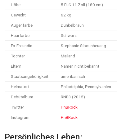
Höhe
5 Fuß 11 Zoll (180 cm)
Gewicht
62 kg
Augenfarbe
Dunkelbraun
Haarfarbe
Schwarz
Ex-Freundin
Stephanie Sibounheuang
Tochter
Mailand
Eltern
Namen nicht bekannt
Staatsangehörigkeit
amerikanisch
Heimatort
Philadelphia, Pennsylvanien
Debütalbum
RNB3 (2015)
Twitter
PnBRock
Instagram
PnBRock
Persönliches Leben: