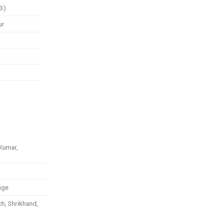
3)
ur
Kumar,
nge
ch, Shrikhand,