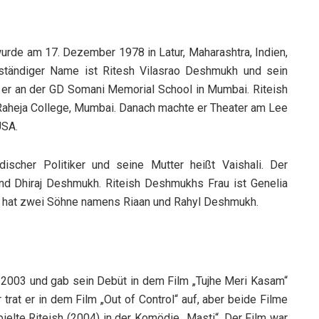
rde am 17. Dezember 1978 in Latur, Maharashtra, Indien,
llständiger Name ist Ritesh Vilasrao Deshmukh und sein
e er an der GD Somani Memorial School in Mumbai. Riteish
Raheja College, Mumbai. Danach machte er Theater am Lee
USA.
discher Politiker und seine Mutter heißt Vaishali. Der
nd Dhiraj Deshmukh. Riteish Deshmukhs Frau ist Genelia
r hat zwei Söhne namens Riaan und Rahyl Deshmukh.
 2003 und gab sein Debüt in dem Film „Tujhe Meri Kasam“
trat er in dem Film „Out of Control“ auf, aber beide Filme
ielte Riteish (2004) in der Komödie „Masti“. Der Film war