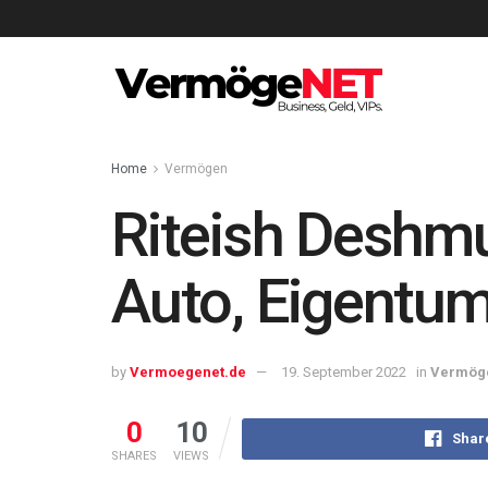
Home
Vermögen
Riteish Deshm
Auto, Eigentum
by
Vermoegenet.de
19. September 2022
in
Vermög
0
10
Shar
SHARES
VIEWS