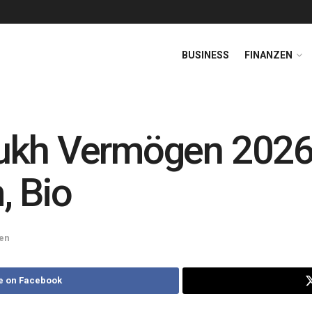
BUSINESS
FINANZEN
ukh Vermögen 202
, Bio
en
e on Facebook