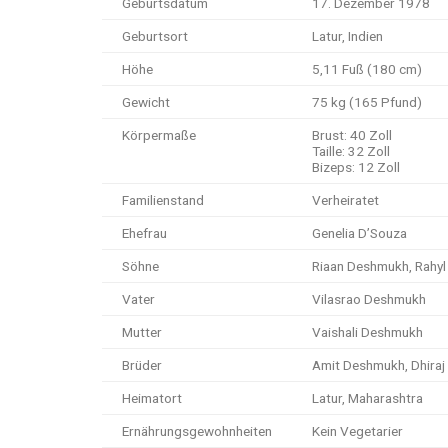
Geburtsdatum
17. Dezember 1978
Geburtsort
Latur, Indien
Höhe
5,11 Fuß (180 cm)
Gewicht
75 kg (165 Pfund)
Körpermaße
Brust: 40 Zoll
Taille: 32 Zoll
Bizeps: 12 Zoll
Familienstand
Verheiratet
Ehefrau
Genelia D’Souza
Söhne
Riaan Deshmukh, Rahy
Vater
Vilasrao Deshmukh
Mutter
Vaishali Deshmukh
Brüder
Amit Deshmukh, Dhira
Heimatort
Latur, Maharashtra
Ernährungsgewohnheiten
Kein Vegetarier