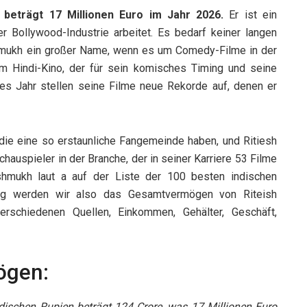
eträgt 17 Millionen Euro im Jahr 2026.
Er ist ein
r Bollywood-Industrie arbeitet. Es bedarf keiner langen
eshmukh ein großer Name, wenn es um Comedy-Filme in der
 im Hindi-Kino, der für sein komisches Timing und seine
des Jahr stellen seine Filme neue Rekorde auf, denen er
die eine so erstaunliche Fangemeinde haben, und Ritiesh
Schauspieler in der Branche, der in seiner Karriere 53 Filme
shmukh laut a auf der Liste der 100 besten indischen
rag werden wir also das Gesamtvermögen von Riteish
erschiedenen Quellen, Einkommen, Gehälter, Geschäft,
ögen:
ischen Rupien beträgt 124 Crore, was 17 Millionen Euro