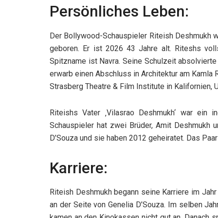
Persönliches Leben:
Der Bollywood-Schauspieler Riteish Deshmukh wu
geboren. Er ist 2026 43 Jahre alt. Riteshs vo
Spitzname ist Navra. Seine Schulzeit absolviert
erwarb einen Abschluss in Architektur am Kamla 
Strasberg Theatre & Film Institute in Kalifornien, 
Riteishs Vater ‚Vilasrao Deshmukh‘ war ein in
Schauspieler hat zwei Brüder, Amit Deshmukh u
D’Souza und sie haben 2012 geheiratet. Das Paa
Karriere:
Riteish Deshmukh begann seine Karriere im Jahr
an der Seite von Genelia D’Souza. Im selben Jahr 
kamen an den Kinokassen nicht gut an. Danach sp