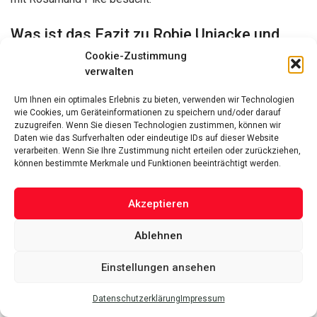
Was ist das Fazit zu Robie Uniacke und
Rosamund Pike?
Cookie-Zustimmung
verwalten
Robie Uniacke ist ein erfolgreicher Geschäftsmann, der eine
glückliche Beziehung zu der berühmten Schauspielerin
Um Ihnen ein optimales Erlebnis zu bieten, verwenden wir Technologien
wie Cookies, um Geräteinformationen zu speichern und/oder darauf
Rosamund Pike hat. Sie teilen gemeinsame
Interessen
zuzugreifen. Wenn Sie diesen Technologien zustimmen, können wir
und Reiseleidenschaft.
Daten wie das Surfverhalten oder eindeutige IDs auf dieser Website
verarbeiten. Wenn Sie Ihre Zustimmung nicht erteilen oder zurückziehen,
können bestimmte Merkmale und Funktionen beeinträchtigt werden.
Verbunden:
Paola Franchi – Italienische Stilikone und
Akzeptieren
Künstlerin
Tricia Davis – Erfolgsgeschichten und Inspiration
Ablehnen
Daniel Versace – Luxusleben und Modeikone
Einstellungen ansehen
Jack Oscar Statham – Hollywoods Neuer Stern
Datenschutzerklärung
Impressum