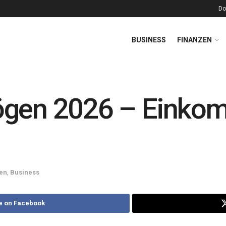
Do
BUSINESS
FINANZEN
ögen 2026 – Einkom
en
,
Business
e on Facebook