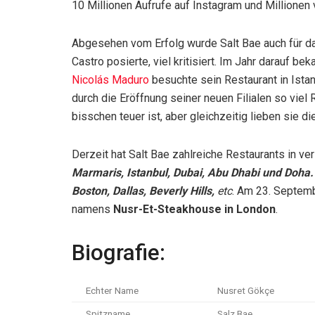
10 Millionen Aufrufe auf Instagram und Millionen
Abgesehen vom Erfolg wurde Salt Bae auch für das
Castro posierte, viel kritisiert. Im Jahr darauf b
Nicolás Maduro
besuchte sein Restaurant in Istan
durch die Eröffnung seiner neuen Filialen so viel
bisschen teuer ist, aber gleichzeitig lieben sie 
Derzeit hat Salt Bae zahlreiche Restaurants in v
Marmaris, Istanbul, Dubai, Abu Dhabi und Doha
Boston, Dallas, Beverly Hills,
etc
. Am 23. Septemb
namens
Nusr-Et-Steakhouse in London
.
Biografie:
Echter Name
Nusret Gökçe
Spitzname
Salz Bae