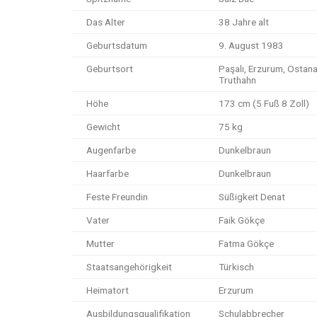
Das Alter
38 Jahre alt
Geburtsdatum
9. August 1983
Geburtsort
Paşalı, Erzurum, Ostana
Truthahn
Höhe
173 cm (5 Fuß 8 Zoll)
Gewicht
75 kg
Augenfarbe
Dunkelbraun
Haarfarbe
Dunkelbraun
Feste Freundin
Süßigkeit Denat
Vater
Faik Gökçe
Mutter
Fatma Gökçe
Staatsangehörigkeit
Türkisch
Heimatort
Erzurum
Ausbildungsqualifikation
Schulabbrecher