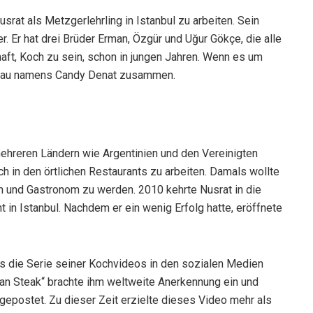
rat als Metzgerlehrling in Istanbul zu arbeiten. Sein
r. Er hat drei Brüder Erman, Özgür und Uğur Gökçe, die alle
aft, Koch zu sein, schon in jungen Jahren. Wenn es um
r Frau namens Candy Denat zusammen.
mehreren Ländern wie Argentinien und den Vereinigten
h in den örtlichen Restaurants zu arbeiten. Damals wollte
 und Gastronom zu werden. 2010 kehrte Nusrat in die
t in Istanbul. Nachdem er ein wenig Erfolg hatte, eröffnete
ls die Serie seiner Kochvideos in den sozialen Medien
man Steak“ brachte ihm weltweite Anerkennung ein und
gepostet. Zu dieser Zeit erzielte dieses Video mehr als