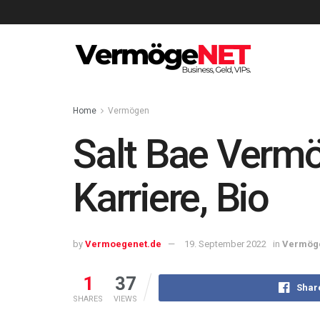
Home
Vermögen
Salt Bae Verm
Karriere, Bio
by
Vermoegenet.de
19. September 2022
in
Vermög
1
37
Shar
SHARES
VIEWS