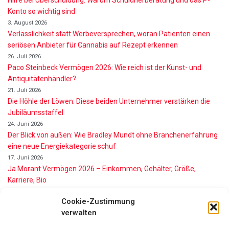
Hilfe bei Überschuldung: Warum Schuldnerberatung und das P-
Konto so wichtig sind
3. August 2026
Verlässlichkeit statt Werbeversprechen, woran Patienten einen
seriösen Anbieter für Cannabis auf Rezept erkennen
26. Juli 2026
Paco Steinbeck Vermögen 2026: Wie reich ist der Kunst- und
Antiquitätenhändler?
21. Juli 2026
Die Höhle der Löwen: Diese beiden Unternehmer verstärken die
Jubiläumsstaffel
24. Juni 2026
Der Blick von außen: Wie Bradley Mundt ohne Branchenerfahrung
eine neue Energiekategorie schuf
17. Juni 2026
Ja Morant Vermögen 2026 – Einkommen, Gehälter, Größe,
Karriere, Bio
16. Juni 2026
Cookie-Zustimmung
Alice Walton Vermögen 2026: So reich ist die Walmart-Erbin
verwalten
11. Juni 2026
Gianni Infantino Vermögen 2026: So reich ist der FIFA-Präsident