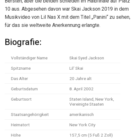
Bersten, aber die beiden schieden im Halbfinale auf Platz
10 aus. Abgesehen davon war Skai Jackson 2019 in dem
Musikvideo von Lil Nas X mit dem Titel „Panini“ zu sehen,
für das sie weltweite Anerkennung erlangte.
Biografie:
Vollständiger Name
Skai Syed Jackson
Spitzname
Lil‘ Skai
Das Alter
20 Jahre alt
Geburtsdatum
8. April 2002
Geburtsort
Staten Island, New York,
Vereinigte Staaten
Staatsangehörigkeit
amerikanisch
Heimatort
New York City
Höhe
157,5 cm (5 Fuß 2 Zoll)