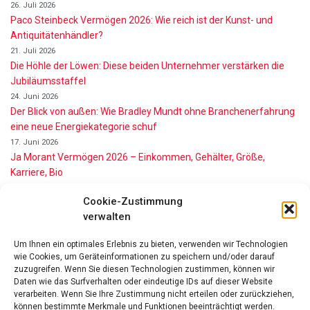
26. Juli 2026
Paco Steinbeck Vermögen 2026: Wie reich ist der Kunst- und
Antiquitätenhändler?
21. Juli 2026
Die Höhle der Löwen: Diese beiden Unternehmer verstärken die
Jubiläumsstaffel
24. Juni 2026
Der Blick von außen: Wie Bradley Mundt ohne Branchenerfahrung
eine neue Energiekategorie schuf
17. Juni 2026
Ja Morant Vermögen 2026 – Einkommen, Gehälter, Größe,
Karriere, Bio
16. Juni 2026
Cookie-Zustimmung
Alice Walton Vermögen 2026: So reich ist die Walmart-Erbin
verwalten
11. Juni 2026
Gianni Infantino Vermögen 2026: So reich ist der FIFA-Präsident
Um Ihnen ein optimales Erlebnis zu bieten, verwenden wir Technologien
wirklich
wie Cookies, um Geräteinformationen zu speichern und/oder darauf
11. Juni 2026
zuzugreifen. Wenn Sie diesen Technologien zustimmen, können wir
Nino de Angelo Vermögen 2026 Wie Reich Ist Er?
Daten wie das Surfverhalten oder eindeutige IDs auf dieser Website
verarbeiten. Wenn Sie Ihre Zustimmung nicht erteilen oder zurückziehen,
9. Juni 2026
können bestimmte Merkmale und Funktionen beeinträchtigt werden.