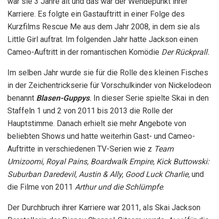
war sie 3 Jahre alt und das war der Wendepunkt ihrer
Karriere. Es folgte ein Gastauftritt in einer Folge des
Kurzfilms Rescue Me aus dem Jahr 2008, in dem sie als
Little Girl auftrat. Im folgenden Jahr hatte Jackson einen
Cameo-Auftritt in der romantischen Komödie
Der Rückprall.
Im selben Jahr wurde sie für die Rolle des kleinen Fisches
in der Zeichentrickserie für Vorschulkinder von Nickelodeon
benannt
Blasen-Guppys
.
In dieser Serie spielte Skai in den
Staffeln 1 und 2 von 2011 bis 2013 die Rolle der
Hauptstimme. Danach erhielt sie mehr Angebote von
beliebten Shows und hatte weiterhin Gast- und Cameo-
Auftritte in verschiedenen TV-Serien wie z
Team
Umizoomi, Royal Pains, Boardwalk Empire, Kick Buttowski:
Suburban Daredevil, Austin & Ally, Good Luck Charlie,
und
die Filme von 2011
Arthur und die Schlümpfe
.
Der Durchbruch ihrer Karriere war 2011, als Skai Jackson