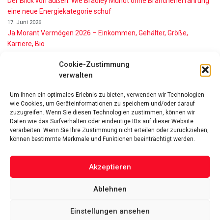
Der Blick von außen: Wie Bradley Mundt ohne Branchenerfahrung
eine neue Energiekategorie schuf
17. Juni 2026
Ja Morant Vermögen 2026 – Einkommen, Gehälter, Größe,
Karriere, Bio
16. Juni 2026
Cookie-Zustimmung
Alice Walton Vermögen 2026: So reich ist die Walmart-Erbin
verwalten
11. Juni 2026
Gianni Infantino Vermögen 2026: So reich ist der FIFA-Präsident
Um Ihnen ein optimales Erlebnis zu bieten, verwenden wir Technologien
wirklich
wie Cookies, um Geräteinformationen zu speichern und/oder darauf
11. Juni 2026
zuzugreifen. Wenn Sie diesen Technologien zustimmen, können wir
Nino de Angelo Vermögen 2026 Wie Reich Ist Er?
Daten wie das Surfverhalten oder eindeutige IDs auf dieser Website
verarbeiten. Wenn Sie Ihre Zustimmung nicht erteilen oder zurückziehen,
9. Juni 2026
können bestimmte Merkmale und Funktionen beeinträchtigt werden.
Akzeptieren
Ablehnen
Das Vermögen von Promis von A bis Z
Datenschutzerklärung
Über uns
Impressum
Facebook
Linked-In
Pinterest
Einstellungen ansehen
Twitter