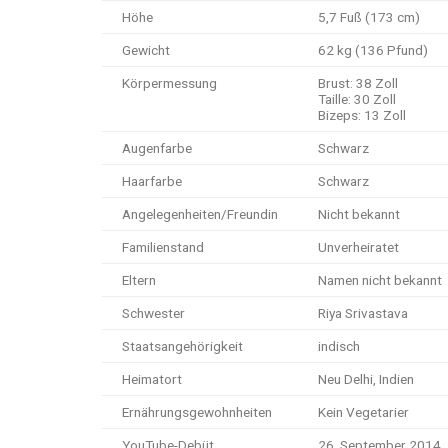
Höhe
5,7 Fuß (173 cm)
Gewicht
62 kg (136 Pfund)
Körpermessung
Brust: 38 Zoll
Taille: 30 Zoll
Bizeps: 13 Zoll
Augenfarbe
Schwarz
Haarfarbe
Schwarz
Angelegenheiten/Freundin
Nicht bekannt
Familienstand
Unverheiratet
Eltern
Namen nicht bekannt
Schwester
Riya Srivastava
Staatsangehörigkeit
indisch
Heimatort
Neu Delhi, Indien
Ernährungsgewohnheiten
Kein Vegetarier
YouTube-Debüt
26. September 2014