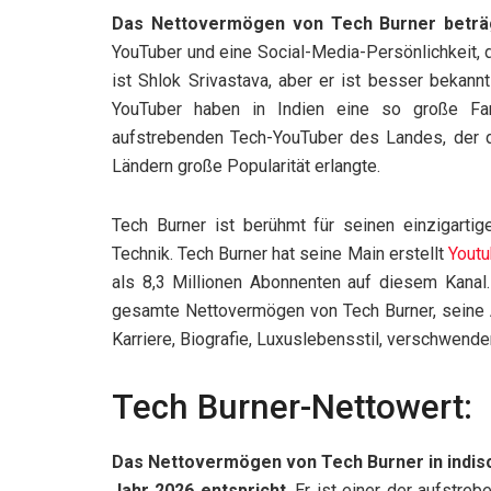
Das Nettovermögen von Tech Burner beträgt
YouTuber und eine Social-Media-Persönlichkeit, d
ist Shlok Srivastava, aber er ist besser bekann
YouTuber haben in Indien eine so große Fa
aufstrebenden Tech-YouTuber des Landes, der d
Ländern große Popularität erlangte.
Tech Burner ist berühmt für seinen einzigarti
Technik. Tech Burner hat seine Main erstellt
Youtu
als 8,3 Millionen Abonnenten auf diesem Kanal
gesamte Nettovermögen von Tech Burner, seine
Karriere, Biografie, Luxuslebensstil, verschwend
Tech Burner-Nettowert:
Das Nettovermögen von Tech Burner in indisc
Jahr 2026 entspricht
. Er ist einer der aufstre