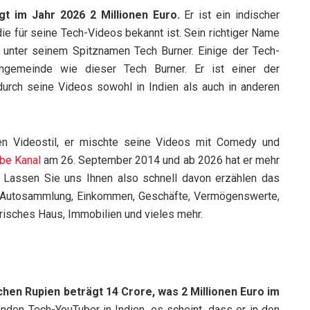
 im Jahr 2026 2 Millionen Euro.
Er ist ein indischer
ie für seine Tech-Videos bekannt ist. Sein richtiger Name
t unter seinem Spitznamen Tech Burner. Einige der Tech-
ngemeinde wie dieser Tech Burner. Er ist einer der
urch seine Videos sowohl in Indien als auch in anderen
gen Videostil, er mischte seine Videos mit Comedy und
be Kanal
am 26. September 2014 und ab 2026 hat er mehr
. Lassen Sie uns Ihnen also schnell davon erzählen
das
 Autosammlung, Einkommen, Geschäfte, Vermögenswerte,
erisches Haus, Immobilien und vieles mehr.
hen Rupien beträgt 14 Crore, was 2 Millionen Euro im
benden Tech-YouTuber in Indien, es scheint, dass er in den