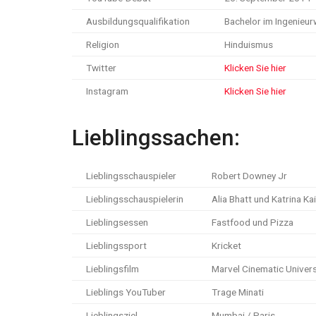
Ausbildungsqualifikation
Bachelor im Ingenieu
Religion
Hinduismus
Twitter
Klicken Sie hier
Instagram
Klicken Sie hier
Lieblingssachen:
Lieblingsschauspieler
Robert Downey Jr
Lieblingsschauspielerin
Alia Bhatt und Katrina Kai
Lieblingsessen
Fastfood und Pizza
Lieblingssport
Kricket
Lieblingsfilm
Marvel Cinematic Univer
Lieblings YouTuber
Trage Minati
Lieblingsziel
Mumbai / Paris