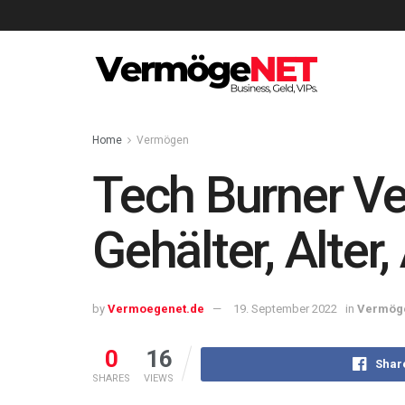
Home
Vermögen
Tech Burner V
Gehälter, Alter,
by
Vermoegenet.de
19. September 2022
in
Vermög
0
16
Shar
SHARES
VIEWS