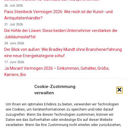
26. Juli 2026
Paco Steinbeck Vermögen 2026: Wie reich ist der Kunst- und
Antiquitätenhändler?
21. Juli 2026
Die Höhle der Löwen: Diese beiden Unternehmer verstärken die
Jubiläumsstaffel
24. Juni 2026
Der Blick von außen: Wie Bradley Mundt ohne Branchenerfahrung
eine neue Energiekategorie schuf
17. Juni 2026
Ja Morant Vermögen 2026 – Einkommen, Gehälter, Größe,
Karriere, Bio
16. Juni 2026
Cookie-Zustimmung
Alice Walton Vermögen 2026: So reich ist die Walmart-Erbin
verwalten
11. Juni 2026
Gianni Infantino Vermögen 2026: So reich ist der FIFA-Präsident
Um Ihnen ein optimales Erlebnis zu bieten, verwenden wir Technologien
wirklich
wie Cookies, um Geräteinformationen zu speichern und/oder darauf
11. Juni 2026
zuzugreifen. Wenn Sie diesen Technologien zustimmen, können wir
Nino de Angelo Vermögen 2026 Wie Reich Ist Er?
Daten wie das Surfverhalten oder eindeutige IDs auf dieser Website
9. Juni 2026
verarbeiten. Wenn Sie Ihre Zustimmung nicht erteilen oder zurückziehen,