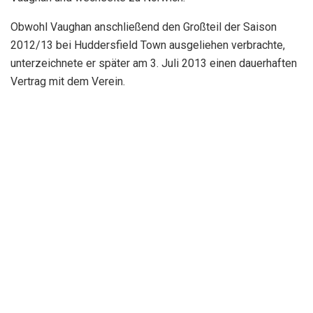
Obwohl Vaughan anschließend den Großteil der Saison
2012/13 bei Huddersfield Town ausgeliehen verbrachte,
unterzeichnete er später am 3. Juli 2013 einen dauerhaften
Vertrag mit dem Verein.
James Vaughan im Trikot von Birmingham City FC, 2016 (Quelle:
Wikimedia)
Als Nummer eins in der Rangliste der jüngsten Torschützen
hat Vaughan England in den Altersgruppen unter 17, unter 19
und unter 21 vertreten. 2005 wurde er jüngster Torschütze
der Premier League, ein Rekord, der bis heute ungebrochen
ist.
Obwohl er so lange für die englische Mannschaft gespielt