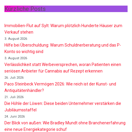
Ja Morant Vermögen 2026 – Einkommen, Gehälter, Größe,
Karriere, Bio
16. Juni 2026
Alice Walton Vermögen 2026: So reich ist die Walmart-Erbin
11. Juni 2026
Gianni Infantino Vermögen 2026: So reich ist der FIFA-Präsident
wirklich
11. Juni 2026
Nino de Angelo Vermögen 2026 Wie Reich Ist Er?
9. Juni 2026
Das Vermögen von Promis von A bis Z
Datenschutzerklärung
Über uns
Impressum
Facebook
Linked-In
Pinterest
Twitter