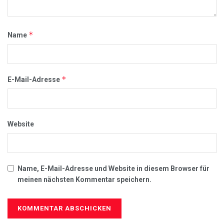
Kürzliche Posts
Immobilien-Flut auf Sylt: Warum plötzlich Hunderte Häuser zum
Verkauf stehen
3. August 2026
Hilfe bei Überschuldung: Warum Schuldnerberatung und das P-
Konto so wichtig sind
3. August 2026
Verlässlichkeit statt Werbeversprechen, woran Patienten einen
seriösen Anbieter für Cannabis auf Rezept erkennen
26. Juli 2026
Paco Steinbeck Vermögen 2026: Wie reich ist der Kunst- und
Antiquitätenhändler?
21. Juli 2026
Die Höhle der Löwen: Diese beiden Unternehmer verstärken die
Jubiläumsstaffel
24. Juni 2026
Der Blick von außen: Wie Bradley Mundt ohne Branchenerfahrung
eine neue Energiekategorie schuf
17. Juni 2026