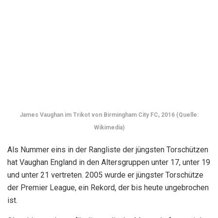
hat, hat er kürzlich seinen Wunsch geäußert, auf
internationaler Ebene für Jamaika zu spielen.
Fazit
Alle in die Rangliste aufgenommenen Spieler wurden nach
ihrem Alter zum Zeitpunkt des Torschusses eingestuft.
Unabhängig von seinem Können muss ein Spieler nur der
jüngste Torschütze sein, um in der Rangliste zu landen.
Hast du in der heutigen Rangliste deinen Lieblingsspieler
gefunden? Wenn nicht, dann lassen Sie uns wissen, wer es
ist. Wir werden versuchen, ihn in unseren nächsten Artikel
aufzunehmen.
Stürmer mit außergewöhnlichen Talenten sind schwer zu
bekommen. Wir haben eine Liste der erstellt
Die besten
Fußballstürmer
. Also, steigen Sie ein!