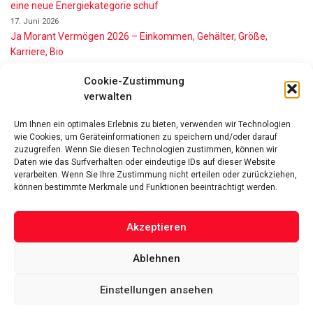
eine neue Energiekategorie schuf
17. Juni 2026
Ja Morant Vermögen 2026 – Einkommen, Gehälter, Größe,
Karriere, Bio
16. Juni 2026
Cookie-Zustimmung
Alice Walton Vermögen 2026: So reich ist die Walmart-Erbin
verwalten
11. Juni 2026
Gianni Infantino Vermögen 2026: So reich ist der FIFA-Präsident
Um Ihnen ein optimales Erlebnis zu bieten, verwenden wir Technologien
wirklich
wie Cookies, um Geräteinformationen zu speichern und/oder darauf
11. Juni 2026
zuzugreifen. Wenn Sie diesen Technologien zustimmen, können wir
Nino de Angelo Vermögen 2026 Wie Reich Ist Er?
Daten wie das Surfverhalten oder eindeutige IDs auf dieser Website
9. Juni 2026
verarbeiten. Wenn Sie Ihre Zustimmung nicht erteilen oder zurückziehen,
können bestimmte Merkmale und Funktionen beeinträchtigt werden.
Akzeptieren
Ablehnen
Das Vermögen von Promis von A bis Z
Datenschutzerklärung
Über uns
Impressum
Facebook
Linked-In
Pinterest
Einstellungen ansehen
Twitter