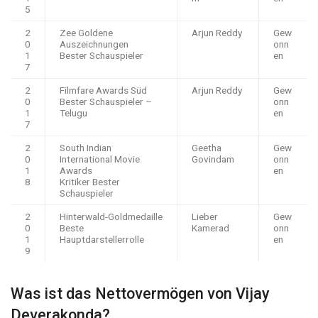
5
2
Zee Goldene
Arjun Reddy
Gew
0
Auszeichnungen
onn
1
Bester Schauspieler
en
7
2
Filmfare Awards Süd
Arjun Reddy
Gew
0
Bester Schauspieler –
onn
1
Telugu
en
7
2
South Indian
Geetha
Gew
0
International Movie
Govindam
onn
1
Awards
en
8
Kritiker Bester
Schauspieler
2
Hinterwald-Goldmedaille
Lieber
Gew
0
Beste
Kamerad
onn
1
Hauptdarstellerrolle
en
9
Was ist das Nettovermögen von Vijay
Deverakonda?