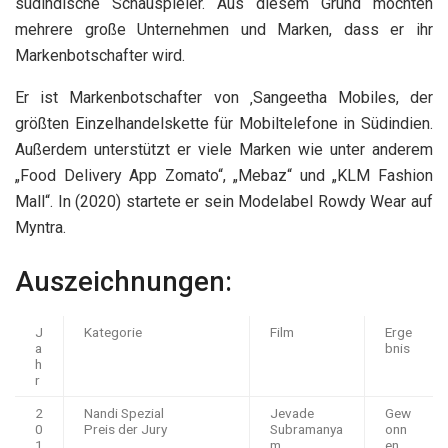
südindische Schauspieler. Aus diesem Grund möchten
mehrere große Unternehmen und Marken, dass er ihr
Markenbotschafter wird.
Er ist Markenbotschafter von ‚Sangeetha Mobiles, der
größten Einzelhandelskette für Mobiltelefone in Südindien.
Außerdem unterstützt er viele Marken wie unter anderem
„Food Delivery App Zomato“, „Mebaz“ und „KLM Fashion
Mall“. In (2020) startete er sein Modelabel Rowdy Wear auf
Myntra.
Auszeichnungen:
J
Kategorie
Film
Erge
a
bnis
h
r
2
Nandi Spezial
Jevade
Gew
0
Preis der Jury
Subramanya
onn
1
m
en