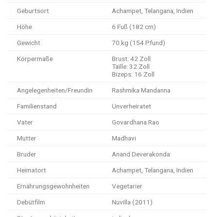
Geburtsort
Achampet, Telangana, Indien
Höhe
6 Fuß (182 cm)
Gewicht
70 kg (154 Pfund)
Körpermaße
Brust: 42 Zoll
Taille: 32 Zoll
Bizeps: 16 Zoll
Angelegenheiten/Freundin
Rashmika Mandanna
Familienstand
Unverheiratet
Vater
Govardhana Rao
Mutter
Madhavi
Bruder
Anand Deverakonda
Heimatort
Achampet, Telangana, Indien
Ernährungsgewohnheiten
Vegetarier
Debütfilm
Nuvilla (2011)