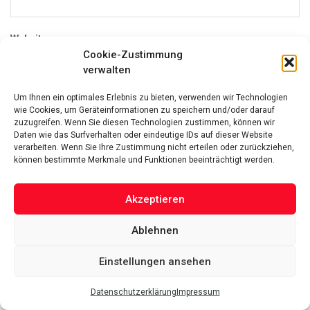
Website
Cookie-Zustimmung
verwalten
Um Ihnen ein optimales Erlebnis zu bieten, verwenden wir Technologien
Name, E-Mail-Adresse und Website in diesem Browser für
wie Cookies, um Geräteinformationen zu speichern und/oder darauf
meinen nächsten Kommentar speichern.
zuzugreifen. Wenn Sie diesen Technologien zustimmen, können wir
Daten wie das Surfverhalten oder eindeutige IDs auf dieser Website
verarbeiten. Wenn Sie Ihre Zustimmung nicht erteilen oder zurückziehen,
können bestimmte Merkmale und Funktionen beeinträchtigt werden.
Kürzliche Posts
Akzeptieren
Ablehnen
Immobilien-Flut auf Sylt: Warum plötzlich Hunderte Häuser zum
Verkauf stehen
Einstellungen ansehen
3. August 2026
Hilfe bei Überschuldung: Warum Schuldnerberatung und das P-
Datenschutzerklärung
Impressum
Konto so wichtig sind