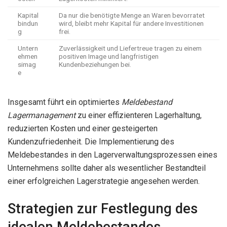
Kapital
Da nur die benötigte Menge an Waren bevorratet
bindun
wird, bleibt mehr Kapital für andere Investitionen
g
frei.
Untern
Zuverlässigkeit und Liefertreue tragen zu einem
ehmen
positiven Image und langfristigen
simag
Kundenbeziehungen bei.
e
Insgesamt führt ein optimiertes
Meldebestand
Lagermanagement
zu einer effizienteren Lagerhaltung,
reduzierten Kosten und einer gesteigerten
Kundenzufriedenheit. Die Implementierung des
Meldebestandes in den Lagerverwaltungsprozessen eines
Unternehmens sollte daher als wesentlicher Bestandteil
einer erfolgreichen Lagerstrategie angesehen werden.
Strategien zur Festlegung des
idealen Meldebestandes