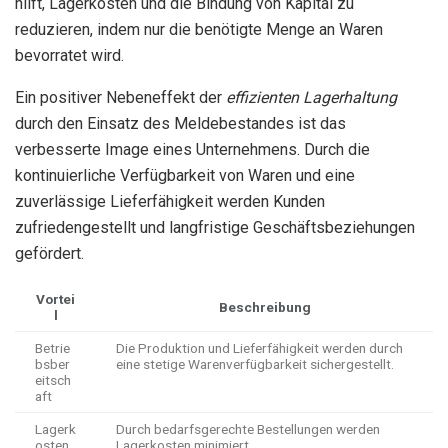
hilft, Lagerkosten und die Bindung von Kapital zu
reduzieren, indem nur die benötigte Menge an Waren
bevorratet wird.
Ein positiver Nebeneffekt der
effizienten Lagerhaltung
durch den Einsatz des Meldebestandes ist das
verbesserte Image eines Unternehmens. Durch die
kontinuierliche Verfügbarkeit von Waren und eine
zuverlässige Lieferfähigkeit werden Kunden
zufriedengestellt und langfristige Geschäftsbeziehungen
gefördert.
Vortei
Beschreibung
l
Betrie
Die Produktion und Lieferfähigkeit werden durch
bsber
eine stetige Warenverfügbarkeit sichergestellt.
eitsch
aft
Lagerk
Durch bedarfsgerechte Bestellungen werden
osten
Lagerkosten minimiert.