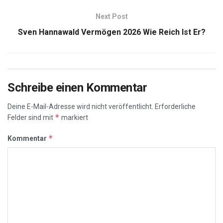
Next Post
Sven Hannawald Vermögen 2026 Wie Reich Ist Er?
Schreibe einen Kommentar
Deine E-Mail-Adresse wird nicht veröffentlicht.
Erforderliche
*
Felder sind mit
markiert
*
Kommentar