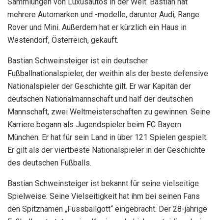
Sammlungen von Luxusautos in der Welt. Bastian hat
mehrere Automarken und -modelle, darunter Audi, Range
Rover und Mini. Außerdem hat er kürzlich ein Haus in
Westendorf, Österreich, gekauft.
Bastian Schweinsteiger ist ein deutscher
Fußballnationalspieler, der weithin als der beste defensive
Nationalspieler der Geschichte gilt. Er war Kapitän der
deutschen Nationalmannschaft und half der deutschen
Mannschaft, zwei Weltmeisterschaften zu gewinnen. Seine
Karriere begann als Jugendspieler beim FC Bayern
München. Er hat für sein Land in über 121 Spielen gespielt.
Er gilt als der viertbeste Nationalspieler in der Geschichte
des deutschen Fußballs.
Bastian Schweinsteiger ist bekannt für seine vielseitige
Spielweise. Seine Vielseitigkeit hat ihm bei seinen Fans
den Spitznamen „Fussballgott“ eingebracht. Der 28-jährige