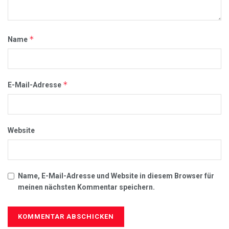
*
Name
*
E-Mail-Adresse
Website
Name, E-Mail-Adresse und Website in diesem Browser für
meinen nächsten Kommentar speichern.