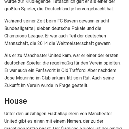
wurde zur Klublegende. Tatsächlich galt er als einer der
größten Spieler, die Deutschland je hervorgebracht hat.
Während seiner Zeit beim FC Bayern gewann er acht
Bundesligatitel, sieben deutsche Pokale und die
Champions League. Er war auch Teil der deutschen
Mannschaft, die 2014 die Weltmeisterschaft gewann.
Als er zu Manchester United kam, war er einer der ersten
deutschen Spieler, die regelmäßig für den Verein spielten.
Er war auch ein Fanfavorit in Old Trafford. Aber nachdem
Jose Mourinho im Club ankam, litt sein Ruf. Auch seine
Zukunft im Verein wurde in Frage gestellt.
House
Unter den unzähligen Fußballspielern von Manchester
United gibt es einen mit einem Namen, der zu der
mächtigen Katze passt. Der fragliche Spieler ist der einzig