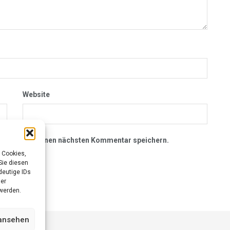
Website
owser für meinen nächsten Kommentar speichern.
 Cookies,
Sie diesen
deutige IDs
der
werden.
 ansehen