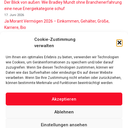
Der Blick von außen: Wie Bradley Mundt ohne Branchenerfahrung
eine neue Energiekategorie schuf
17. Juni 2026
Ja Morant Vermögen 2026 – Einkommen, Gehälter, Größe,
Karriere, Bio
16. Juni 2026
Cookie-Zustimmung
Alice Walton Vermögen 2026: So reich ist die Walmart-Erbin
verwalten
11. Juni 2026
Gianni Infantino Vermögen 2026: So reich ist der FIFA-Präsident
Um Ihnen ein optimales Erlebnis zu bieten, verwenden wir Technologien
wirklich
wie Cookies, um Geräteinformationen zu speichern und/oder darauf
11. Juni 2026
zuzugreifen. Wenn Sie diesen Technologien zustimmen, können wir
Nino de Angelo Vermögen 2026 Wie Reich Ist Er?
Daten wie das Surfverhalten oder eindeutige IDs auf dieser Website
9. Juni 2026
verarbeiten. Wenn Sie Ihre Zustimmung nicht erteilen oder zurückziehen,
können bestimmte Merkmale und Funktionen beeinträchtigt werden.
Akzeptieren
Ablehnen
Das Vermögen von Promis von A bis Z
Datenschutzerklärung
Über uns
Impressum
Facebook
Linked-In
Pinterest
Einstellungen ansehen
Twitter