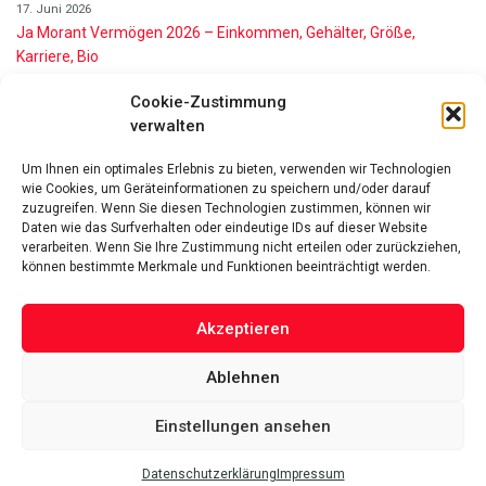
17. Juni 2026
Ja Morant Vermögen 2026 – Einkommen, Gehälter, Größe,
Karriere, Bio
16. Juni 2026
Cookie-Zustimmung
Alice Walton Vermögen 2026: So reich ist die Walmart-Erbin
verwalten
11. Juni 2026
Gianni Infantino Vermögen 2026: So reich ist der FIFA-Präsident
Um Ihnen ein optimales Erlebnis zu bieten, verwenden wir Technologien
wirklich
wie Cookies, um Geräteinformationen zu speichern und/oder darauf
11. Juni 2026
zuzugreifen. Wenn Sie diesen Technologien zustimmen, können wir
Nino de Angelo Vermögen 2026 Wie Reich Ist Er?
Daten wie das Surfverhalten oder eindeutige IDs auf dieser Website
verarbeiten. Wenn Sie Ihre Zustimmung nicht erteilen oder zurückziehen,
9. Juni 2026
können bestimmte Merkmale und Funktionen beeinträchtigt werden.
Akzeptieren
Ablehnen
Das Vermögen von Promis von A bis Z
Datenschutzerklärung
Über uns
Impressum
Facebook
Linked-In
Pinterest
Einstellungen ansehen
Twitter
Datenschutzerklärung
Impressum