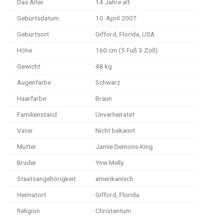
Das Alter
14 Jahre alt
Geburtsdatum
10. April 2007
Geburtsort
Gifford, Florida, USA
Höhe
160 cm (5 Fuß 3 Zoll)
Gewicht
48 kg
Augenfarbe
Schwarz
Haarfarbe
Braun
Familienstand
Unverheiratet
Vater
Nicht bekannt
Mutter
Jamie Demons-King
Bruder
Ynw Melly
Staatsangehörigkeit
amerikanisch
Heimatort
Gifford, Florida
Religion
Christentum