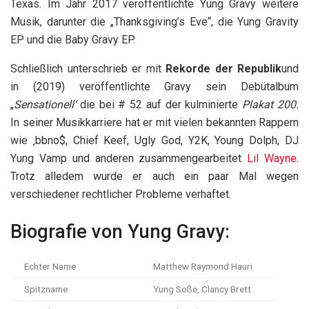
Texas. Im Jahr 2017 veröffentlichte Yung Gravy weitere
Musik, darunter die „Thanksgiving’s Eve“, die Yung Gravity
EP und die Baby Gravy EP.
Schließlich unterschrieb er mit
Rekorde der Republik
und
in (2019) veröffentlichte Gravy sein Debütalbum
„
Sensationell‘
die bei # 52 auf der kulminierte
Plakat 200.
In seiner Musikkarriere hat er mit vielen bekannten Rappern
wie ‚bbno$, Chief Keef, Ugly God, Y2K, Young Dolph, DJ
Yung Vamp und anderen zusammengearbeitet
Lil Wayne
.
Trotz alledem wurde er auch ein paar Mal wegen
verschiedener rechtlicher Probleme verhaftet.
Biografie von Yung Gravy:
Echter Name
Matthew Raymond Hauri
Spitzname
Yung Soße, Clancy Brett