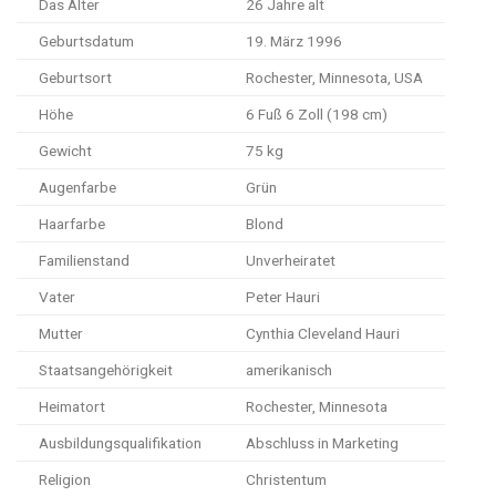
Das Alter
26 Jahre alt
Geburtsdatum
19. März 1996
Geburtsort
Rochester, Minnesota, USA
Höhe
6 Fuß 6 Zoll (198 cm)
Gewicht
75 kg
Augenfarbe
Grün
Haarfarbe
Blond
Familienstand
Unverheiratet
Vater
Peter Hauri
Mutter
Cynthia Cleveland Hauri
Staatsangehörigkeit
amerikanisch
Heimatort
Rochester, Minnesota
Ausbildungsqualifikation
Abschluss in Marketing
Religion
Christentum