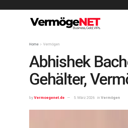
Home
Vermögen
Abhishek Bac
Gehälter, Verm
by
Vermoegenet.de
5. März 2026
in
Vermögen