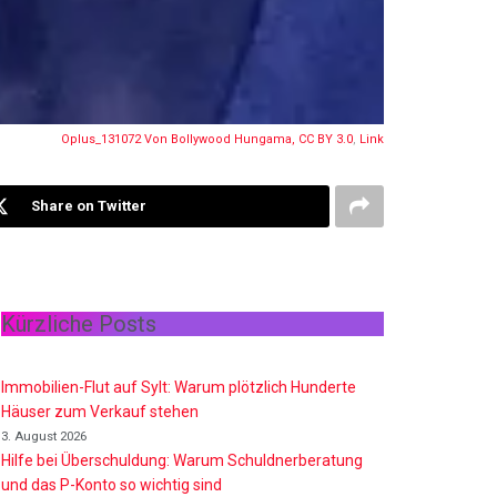
Oplus_131072 Von Bollywood Hungama,
CC BY 3.0
,
Link
Share on Twitter
Kürzliche Posts
Immobilien-Flut auf Sylt: Warum plötzlich Hunderte
Häuser zum Verkauf stehen
3. August 2026
Hilfe bei Überschuldung: Warum Schuldnerberatung
und das P-Konto so wichtig sind