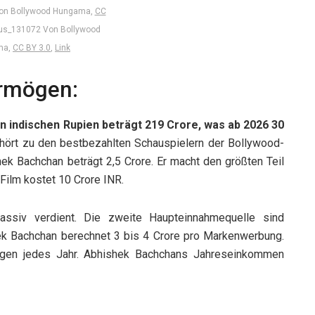
on Bollywood Hungama,
CC
us_131072 Von Bollywood
ma,
CC BY 3.0
,
Link
rmögen:
 indischen Rupien beträgt 219 Crore, was ab 2026 30
hört zu den bestbezahlten Schauspielern der Bollywood-
k Bachchan beträgt 2,5 Crore. Er macht den größten Teil
ilm kostet 10 Crore INR.
massiv verdient. Die zweite Haupteinnahmequelle sind
hek Bachchan berechnet 3 bis 4 Crore pro Markenwerbung.
ögen jedes Jahr. Abhishek Bachchans Jahreseinkommen