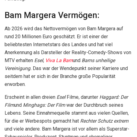
Bam Margera Vermögen:
Ab 2026 wird das Nettovermögen von Bam Margera auf
rund 20 Millionen Euro geschätzt. Er ist einer der
beliebtesten Internetstars des Landes und hat viel
Anerkennung als Darsteller der Reality-Comedy-Shows von
MTV erhalten
Esel
,
Viva La Bam
und
Bams unheilige
Vereinigung.
Das war der Wendepunkt seiner Karriere und
seitdem hat er sich in der Branche große Popularität
erworben.
Erscheint in allen dreien
Esel
Filme, darunter
Haggard: Der
Film
und
Minghags: Der Film
war der Durchbruch seines
Lebens. Seine Einnahmequelle stammt aus vielen Quellen,
für die er Werbespots gemacht hat
Rechter Schutz extrem
und viele andere. Bam Margera ist vor allem als Superstar-
Schauspieler, Produzent, Stuntman und ehemaliger