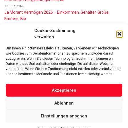
17. Juni 2026
Ja Morant Vermögen 2026 – Einkommen, Gehälter, Größe,
Karriere, Bio
16. Juni 2026
Cookie-Zustimmung
Alice Walton Vermögen 2026: So reich ist die Walmart-Erbin
verwalten
11. Juni 2026
Gianni Infantino Vermögen 2026: So reich ist der FIFA-Präsident
Um Ihnen ein optimales Erlebnis zu bieten, verwenden wir Technologien
wirklich
wie Cookies, um Geräteinformationen zu speichern und/oder darauf
11. Juni 2026
zuzugreifen. Wenn Sie diesen Technologien zustimmen, können wir
Nino de Angelo Vermögen 2026 Wie Reich Ist Er?
Daten wie das Surfverhalten oder eindeutige IDs auf dieser Website
verarbeiten. Wenn Sie Ihre Zustimmung nicht erteilen oder zurückziehen,
9. Juni 2026
können bestimmte Merkmale und Funktionen beeinträchtigt werden.
Akzeptieren
Ablehnen
Das Vermögen von Promis von A bis Z
Datenschutzerklärung
Über uns
Impressum
Facebook
Linked-In
Pinterest
Einstellungen ansehen
Twitter