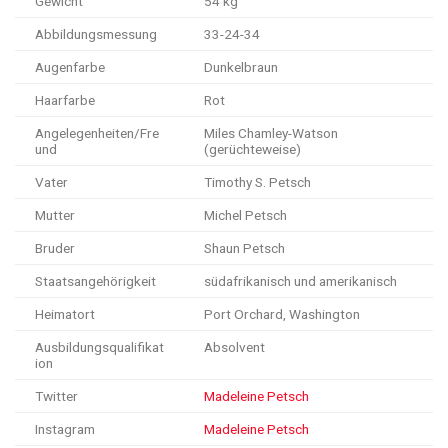
Gewicht
54 kg
Abbildungsmessung
33-24-34
Augenfarbe
Dunkelbraun
Haarfarbe
Rot
Angelegenheiten/Fre
Miles Chamley-Watson
und
(gerüchteweise)
Vater
Timothy S. Petsch
Mutter
Michel Petsch
Bruder
Shaun Petsch
Staatsangehörigkeit
südafrikanisch und amerikanisch
Heimatort
Port Orchard, Washington
Ausbildungsqualifikat
Absolvent
ion
Twitter
Madeleine Petsch
Instagram
Madeleine Petsch