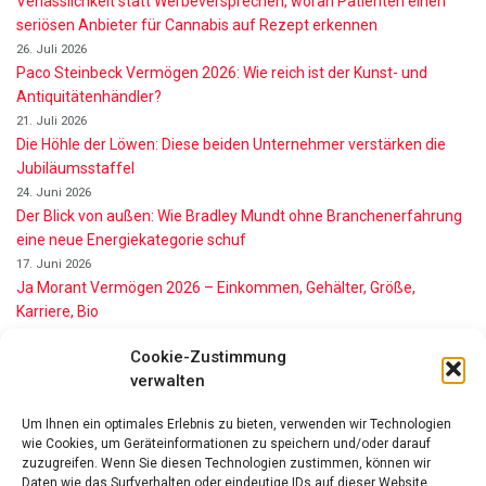
Verlässlichkeit statt Werbeversprechen, woran Patienten einen
seriösen Anbieter für Cannabis auf Rezept erkennen
26. Juli 2026
Paco Steinbeck Vermögen 2026: Wie reich ist der Kunst- und
Antiquitätenhändler?
21. Juli 2026
Die Höhle der Löwen: Diese beiden Unternehmer verstärken die
Jubiläumsstaffel
24. Juni 2026
Der Blick von außen: Wie Bradley Mundt ohne Branchenerfahrung
eine neue Energiekategorie schuf
17. Juni 2026
Ja Morant Vermögen 2026 – Einkommen, Gehälter, Größe,
Karriere, Bio
16. Juni 2026
Cookie-Zustimmung
Alice Walton Vermögen 2026: So reich ist die Walmart-Erbin
verwalten
11. Juni 2026
Gianni Infantino Vermögen 2026: So reich ist der FIFA-Präsident
Um Ihnen ein optimales Erlebnis zu bieten, verwenden wir Technologien
wirklich
wie Cookies, um Geräteinformationen zu speichern und/oder darauf
11. Juni 2026
zuzugreifen. Wenn Sie diesen Technologien zustimmen, können wir
Nino de Angelo Vermögen 2026 Wie Reich Ist Er?
Daten wie das Surfverhalten oder eindeutige IDs auf dieser Website