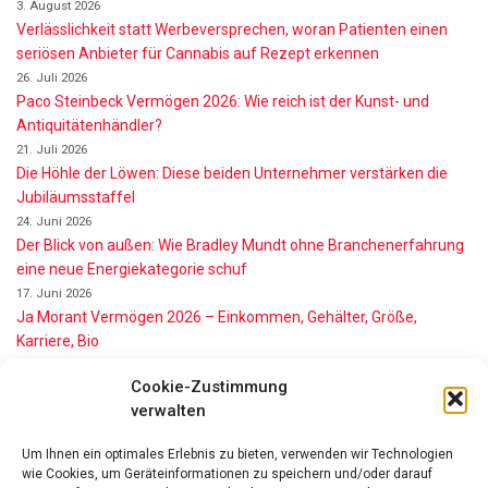
3. August 2026
Verlässlichkeit statt Werbeversprechen, woran Patienten einen
seriösen Anbieter für Cannabis auf Rezept erkennen
26. Juli 2026
Paco Steinbeck Vermögen 2026: Wie reich ist der Kunst- und
Antiquitätenhändler?
21. Juli 2026
Die Höhle der Löwen: Diese beiden Unternehmer verstärken die
Jubiläumsstaffel
24. Juni 2026
Der Blick von außen: Wie Bradley Mundt ohne Branchenerfahrung
eine neue Energiekategorie schuf
17. Juni 2026
Ja Morant Vermögen 2026 – Einkommen, Gehälter, Größe,
Karriere, Bio
16. Juni 2026
Cookie-Zustimmung
Alice Walton Vermögen 2026: So reich ist die Walmart-Erbin
verwalten
11. Juni 2026
Gianni Infantino Vermögen 2026: So reich ist der FIFA-Präsident
Um Ihnen ein optimales Erlebnis zu bieten, verwenden wir Technologien
wirklich
wie Cookies, um Geräteinformationen zu speichern und/oder darauf
11. Juni 2026