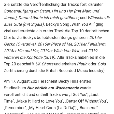
Sie setzte die Veröffentlichung der Tracks fort, darunter:
Sonnenaufgang im Osten, Hin und Her (mit Marc und
Jonas), Daran könnte ich mich gewöhnen,
und
Wünsche dir
alles Gute (mit Sigala).
Beckys Song „Wish You All“ ging
viral und erreichte als erster Track die Top 10 der britischen
Charts. Zu Beckys beliebtesten Songs gehören:
2014er
Gecko (Overdrive), 2016er Piece of Me, 2016er Fehlalarm,
2018er Hin und Her, 2019er Wish You Well,
und
2019
verlieren die Kontrolle (2019).
Alle Tracks haben es in die
Top 20 geschafft
UK-Charts
und erhalten
Platin
oder
Gold
Zertifizierung durch die British Recorded Music Industry).
Am 17. August 2021 erscheint Becky Hills erstes
Studioalbum
Nur ehrlich am Wochenende
wurde
veröffentlicht und enthält Tracks wie „I Got You“, „Last
Time“, „Make It Hard to Love You“, „Better Off Without You“,
„Remember“, „My Heart Goes (La Di Da)“, „ Business“,