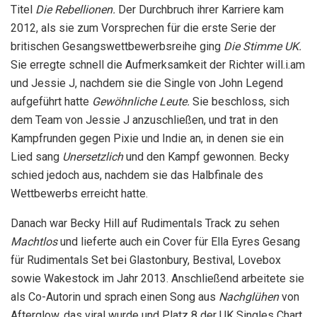
Titel
Die Rebellionen.
Der Durchbruch ihrer Karriere kam
2012, als sie zum Vorsprechen für die erste Serie der
britischen Gesangswettbewerbsreihe ging
Die Stimme UK.
Sie erregte schnell die Aufmerksamkeit der Richter will.i.am
und Jessie J, nachdem sie die Single von John Legend
aufgeführt hatte
Gewöhnliche Leute.
Sie beschloss, sich
dem Team von Jessie J anzuschließen, und trat in den
Kampfrunden gegen Pixie und Indie an, in denen sie ein
Lied sang
Unersetzlich
und den Kampf gewonnen. Becky
schied jedoch aus, nachdem sie das Halbfinale des
Wettbewerbs erreicht hatte.
Danach war Becky Hill auf Rudimentals Track zu sehen
Machtlos
und lieferte auch ein Cover für Ella Eyres Gesang
für Rudimentals Set bei Glastonbury, Bestival, Lovebox
sowie Wakestock im Jahr 2013. Anschließend arbeitete sie
als Co-Autorin und sprach einen Song aus
Nachglühen
von
Afterglow. das viral wurde und Platz 8 der UK Singles Chart