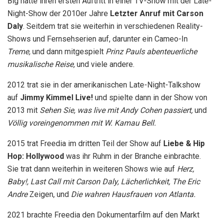
Big hatte ihren ersten Auftritt in einer TV-Show mit der Late-
Night-Show der 2010er Jahre
Letzter Anruf mit Carson
Daly
. Seitdem trat sie weiterhin in verschiedenen Reality-
Shows und Fernsehserien auf, darunter ein Cameo-In
Treme,
und dann mitgespielt
Prinz Pauls abenteuerliche
musikalische Reise,
und viele andere.
2012 trat sie in der amerikanischen Late-Night-Talkshow
auf
Jimmy Kimmel Live!
und spielte dann in der Show von
2013 mit
Sehen Sie, was live mit Andy Cohen passiert,
und
Völlig voreingenommen mit W. Kamau Bell.
2015 trat Freedia im dritten Teil der Show auf
Liebe & Hip
Hop: Hollywood
was ihr Ruhm in der Branche einbrachte.
Sie trat dann weiterhin in weiteren Shows wie auf
Herz,
Baby!,
Last Call mit Carson Daly, Lächerlichkeit, The Eric
Andre
Zeigen, und
Die wahren Hausfrauen von Atlanta.
2021 brachte Freedia den Dokumentarfilm auf den Markt