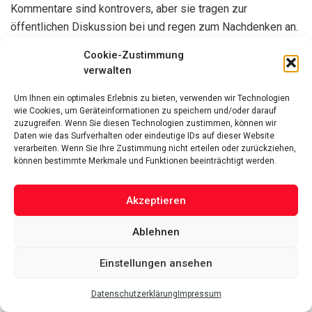
Kommentare sind kontrovers, aber sie tragen zur
öffentlichen Diskussion bei und regen zum Nachdenken an.
Unabhängig von den unterschiedlichen Meinungen hat Don
Cookie-Zustimmung
Alphonso zweifellos einen Einfluss auf die Twitter-
verwalten
Community und bleibt ein prominenter Akteur in der Social-
Media-Landschaft.
Um Ihnen ein optimales Erlebnis zu bieten, verwenden wir Technologien
wie Cookies, um Geräteinformationen zu speichern und/oder darauf
zuzugreifen. Wenn Sie diesen Technologien zustimmen, können wir
FAQ
Daten wie das Surfverhalten oder eindeutige IDs auf dieser Website
verarbeiten. Wenn Sie Ihre Zustimmung nicht erteilen oder zurückziehen,
können bestimmte Merkmale und Funktionen beeinträchtigt werden.
Wie kann ich Don Alphonso auf Twitter
folgen?
Akzeptieren
Um Don Alphonso auf Twitter zu folgen, können Sie nach
Ablehnen
seinem Benutzernamen suchen und sein Profil aufrufen.
Dort können Sie seine Tweets lesen und ihm folgen, um
Einstellungen ansehen
seine Updates und Meinungen zu verfolgen.
Datenschutzerklärung
Impressum
Welche Art von Meinungen und