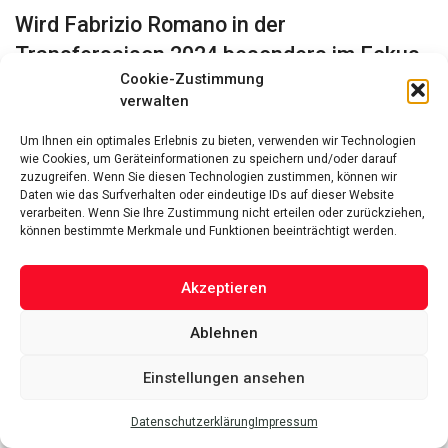
Wird Fabrizio Romano in der
Transfersaison 2024 besonders im Fokus
Cookie-Zustimmung
stehen?
verwalten
Ja, Fußballfans können sich darauf verlassen, dass Fabrizio
Um Ihnen ein optimales Erlebnis zu bieten, verwenden wir Technologien
Romano regelmäßig Updates zu den neuesten Transfers
wie Cookies, um Geräteinformationen zu speichern und/oder darauf
und Verhandlungen liefert. Seine exklusiven News und
zuzugreifen. Wenn Sie diesen Technologien zustimmen, können wir
Daten wie das Surfverhalten oder eindeutige IDs auf dieser Website
Transfergerüchte sind in dieser Zeit besonders von
verarbeiten. Wenn Sie Ihre Zustimmung nicht erteilen oder zurückziehen,
Interesse.
können bestimmte Merkmale und Funktionen beeinträchtigt werden.
Wie beleuchtet Fabrizio Romano die
Akzeptieren
aktuellen Fußballgerüchte?
Ablehnen
Fabrizio Romano teilt seine Einschätzungen zu möglichen
Transfers und analysiert die Entwicklungen auf dem
Einstellungen ansehen
Transfermarkt. Er gibt den Fans Einblicke in die
Hintergründe der Transfergerüchte und bewertet ihre
Datenschutzerklärung
Impressum