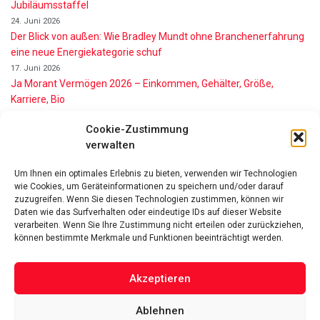
Jubiläumsstaffel
24. Juni 2026
Der Blick von außen: Wie Bradley Mundt ohne Branchenerfahrung
eine neue Energiekategorie schuf
17. Juni 2026
Ja Morant Vermögen 2026 – Einkommen, Gehälter, Größe,
Karriere, Bio
16. Juni 2026
Cookie-Zustimmung
Alice Walton Vermögen 2026: So reich ist die Walmart-Erbin
verwalten
11. Juni 2026
Gianni Infantino Vermögen 2026: So reich ist der FIFA-Präsident
Um Ihnen ein optimales Erlebnis zu bieten, verwenden wir Technologien
wirklich
wie Cookies, um Geräteinformationen zu speichern und/oder darauf
11. Juni 2026
zuzugreifen. Wenn Sie diesen Technologien zustimmen, können wir
Nino de Angelo Vermögen 2026 Wie Reich Ist Er?
Daten wie das Surfverhalten oder eindeutige IDs auf dieser Website
9. Juni 2026
verarbeiten. Wenn Sie Ihre Zustimmung nicht erteilen oder zurückziehen,
können bestimmte Merkmale und Funktionen beeinträchtigt werden.
Akzeptieren
Ablehnen
Das Vermögen von Promis von A bis Z
Datenschutzerklärung