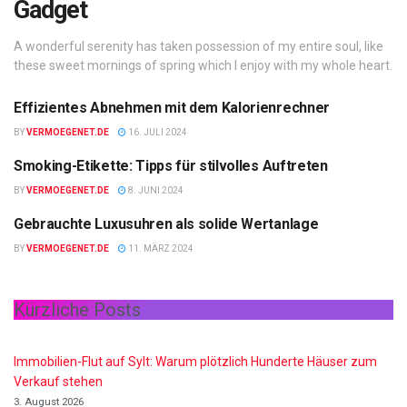
Gadget
A wonderful serenity has taken possession of my entire soul, like
these sweet mornings of spring which I enjoy with my whole heart.
Effizientes Abnehmen mit dem Kalorienrechner
GADGET
BY
VERMOEGENET.DE
16. JULI 2024
Smoking-Etikette: Tipps für stilvolles Auftreten
GADGET
BY
VERMOEGENET.DE
8. JUNI 2024
Gebrauchte Luxusuhren als solide Wertanlage
GADGET
BY
VERMOEGENET.DE
11. MÄRZ 2024
Kürzliche Posts
Immobilien-Flut auf Sylt: Warum plötzlich Hunderte Häuser zum
Verkauf stehen
3. August 2026