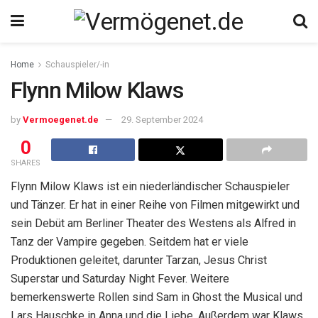
Home
Schauspieler/-in
Flynn Milow Klaws
by
Vermoegenet.de
29. September 2024
0
SHARES
Flynn Milow Klaws ist ein niederländischer Schauspieler
und Tänzer. Er hat in einer Reihe von Filmen mitgewirkt und
sein Debüt am Berliner Theater des Westens als Alfred in
Tanz der Vampire gegeben. Seitdem hat er viele
Produktionen geleitet, darunter Tarzan, Jesus Christ
Superstar und Saturday Night Fever. Weitere
bemerkenswerte Rollen sind Sam in Ghost the Musical und
Lars Hauschke in Anna und die Liebe. Außerdem war Klaws