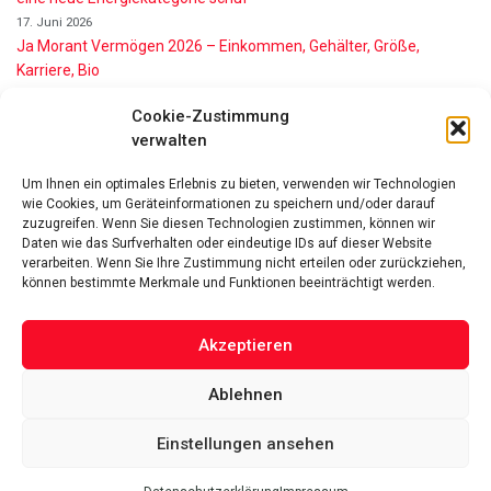
17. Juni 2026
Ja Morant Vermögen 2026 – Einkommen, Gehälter, Größe,
Karriere, Bio
16. Juni 2026
Cookie-Zustimmung
Alice Walton Vermögen 2026: So reich ist die Walmart-Erbin
verwalten
11. Juni 2026
Gianni Infantino Vermögen 2026: So reich ist der FIFA-Präsident
Um Ihnen ein optimales Erlebnis zu bieten, verwenden wir Technologien
wirklich
wie Cookies, um Geräteinformationen zu speichern und/oder darauf
11. Juni 2026
zuzugreifen. Wenn Sie diesen Technologien zustimmen, können wir
Nino de Angelo Vermögen 2026 Wie Reich Ist Er?
Daten wie das Surfverhalten oder eindeutige IDs auf dieser Website
9. Juni 2026
verarbeiten. Wenn Sie Ihre Zustimmung nicht erteilen oder zurückziehen,
können bestimmte Merkmale und Funktionen beeinträchtigt werden.
Akzeptieren
Ablehnen
Das Vermögen von Promis von A bis Z
Datenschutzerklärung
Über uns
Impressum
Facebook
Linked-In
Pinterest
Einstellungen ansehen
Twitter