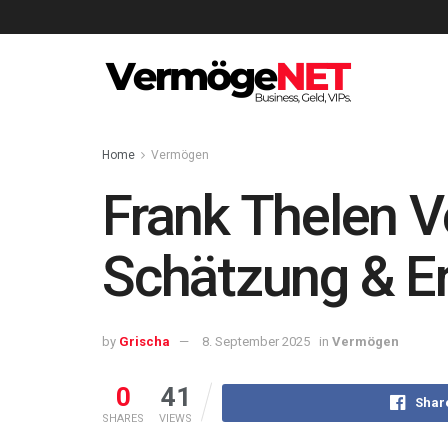
Home
Vermögen
Frank Thelen V
Schätzung & E
by
Grischa
8. September 2025
in
Vermögen
0
41
Shar
SHARES
VIEWS