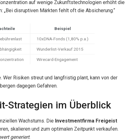
Konzentration auf wenige Zukunftstechnologien erhöht die
: „Bei disruptiven Märkten fehlt oft die Absicherung.“
chteile
Beispiel
ebührenlast
10xDNA-Fonds (1,80% p.a.)
bhängigkeit
Wunderlist-Verkauf 2015
konzentration
Wirecard-Engagement
 Wer Risiken streut und langfristig plant, kann von der
en bergen dagegen Gefahren.
it-Strategien im Überblick
anziellen Wachstums. Die
Investmentfirma Freigeist
ieren, skalieren und zum optimalen Zeitpunkt verkaufen.
ert generiert
.