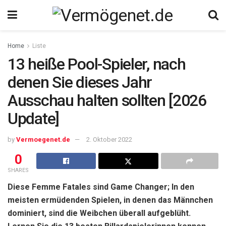
Home
Liste
13 heiße Pool-Spieler, nach
denen Sie dieses Jahr
Ausschau halten sollten [2026
Update]
by
Vermoegenet.de
2. Oktober 2022
0
SHARES
Diese Femme Fatales sind Game Changer; In den
meisten ermüdenden Spielen, in denen das Männchen
dominiert, sind die Weibchen überall aufgeblüht.