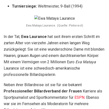
professionelle Billardspielerin.
Neben ihrer Billardreise ist sie für sie bekannt
Professioneller Billardverband der Frauen
Karriere als
Sportjournalist und Sportkommentator für
ESPN
. Ebenso
war sie im Fernsehen als Moderatorin für mehrere
Billardshows auf dem Weg.
Inzwischen ist ihre perfekte Figur auch in mehreren Model-
Aktionen und Arbeiten entstanden.
Jennifer Barretta
Spitzname:
9 mm Haarspange
Geburtsdatum:
26. Oktober 1968 (53 Jahre),
Norristown,
Pennsylvania, USA.
Jennifer Barretta
ist eine attraktive Dame in der
Billardbranche, die in ESPNs „
Die 25 heißesten