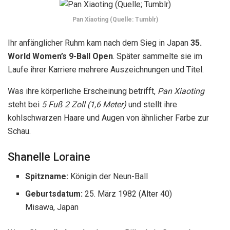
Spitzname:
Königin der Neun-Ball
Geburtsdatum:
25. März 1982
(Alter 40)
Misawa, Japan
Wann
Shanelle Loraine
begann Billard als Guams beste
Billardspielerin, sie wurde auch wegen ihres Aussehens gut
aufgenommen. Loraine ist 1,5 Meter groß und hat
dunkelbraune Haare und goldbraune Augenfarbe.
Shanelle Loraine (Quelle: Schönheit im Sport)
Sie ist seit vielen Jahren eine Sensation und ihre
Fangemeinde wächst jedes Mal. Zunächst begann sie ihre
Poolkarriere im Jahr 2000 für die
Zentralflorida
Pool-Team
auf Universitätsebene.