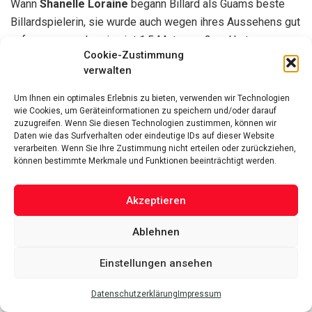
Nachdem sie Jeanette Lee live im nationalen Fernsehen
beim Dragon Promotions Women’s World Pool Cup besiegt
hatte, gewann sie auch die 10-Ball-Weltmeisterschaft der
Cookie-Zustimmung
Frauen, die 2009 auf den Philippinen stattfand.
verwalten
Emily Duddy
Um Ihnen ein optimales Erlebnis zu bieten, verwenden wir Technologien
wie Cookies, um Geräteinformationen zu speichern und/oder darauf
zuzugreifen. Wenn Sie diesen Technologien zustimmen, können wir
Spitzname:
Die Billard-Bombe
Daten wie das Surfverhalten oder eindeutige IDs auf dieser Website
Geburtsdatum:
23. Oktober 1983
(38 Jahre)
verarbeiten. Wenn Sie Ihre Zustimmung nicht erteilen oder zurückziehen,
können bestimmte Merkmale und Funktionen beeinträchtigt werden.
Als einer der besten Billardspieler
Emily Duddy
ist eine der
heißesten Billardspielerinnen. Sie begann ihre Reise im
Akzeptieren
Alter von acht Jahren bei der Hollywood American Legion
mit ihrem Vater und anderen Veteranen.
Ablehnen
Einstellungen ansehen
Emily Duddy. (Quelle: Pinterest)
Datenschutzerklärung
Impressum
In ähnlicher Weise spielte sie in ihrem ersten Turnier, als