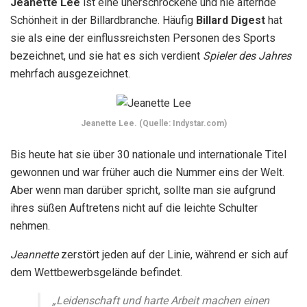
nehmen.
Jeannette
zerstört jeden auf der Linie, während er sich auf
dem Wettbewerbsgelände befindet.
„Leidenschaft und harte Arbeit machen einen
großartigen Spieler aus, aber der Mut, jedes
Mal aufzustehen, wenn man hinfällt, macht
einen Champion aus.“
-Jeanette Lee
Pan Xiaoting
Spitzname:
Königin der Neun-Ball
Geburtsdatum:
25. Februar 1982
(Alter 40)
Bezirk Yanzhou, Jining, Shandong
Pan Xiaoting
ist die führende Chinesin, die Vollzeit auf der