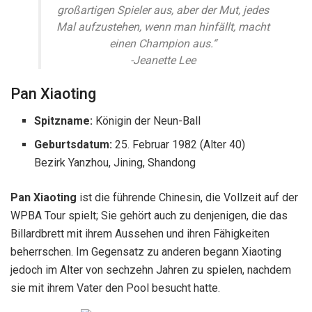
WPBA Tour spielt; Sie gehört auch zu denjenigen, die das
Billardbrett mit ihrem Aussehen und ihren Fähigkeiten
beherrschen. Im Gegensatz zu anderen begann Xiaoting
jedoch im Alter von sechzehn Jahren zu spielen, nachdem
sie mit ihrem Vater den Pool besucht hatte.
Pan Xiaoting (Quelle: Tumblr)
Ihr anfänglicher Ruhm kam nach dem Sieg in Japan
35.
World Women’s 9-Ball Open
. Später sammelte sie im
Laufe ihrer Karriere mehrere Auszeichnungen und Titel.
Was ihre körperliche Erscheinung betrifft,
Pan Xiaoting
steht bei
5 Fuß 2 Zoll (1,6 Meter)
und stellt ihre
kohlschwarzen Haare und Augen von ähnlicher Farbe zur
Schau.
Shanelle Loraine