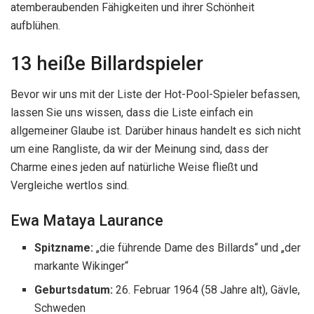
Ewa Mataya Laurance
Spitzname:
„die führende Dame des Billards“ und „der
markante Wikinger“
Geburtsdatum:
26. Februar 1964 (58 Jahre alt), Gävle,
Schweden
Turniersiege:
Weltmeister, 9-Ball (1994)
Ewa Mataya Laurance. (Quelle: Pinterest)
In der Tat,
Ewa Laurance
hat seit ihrem ersten Schritt im
zarten Alter von vierzehn Jahren einen langen Weg
zurückgelegt. Sie ist eine wunderschöne Dame mit blonden
Haaren, grauen Augen und einem durchtrainierten Körper.
Mit einem Vermögen von 2 Millionen Euro
Eva Mataya
Laurance ist eine schwedisch-amerikanische