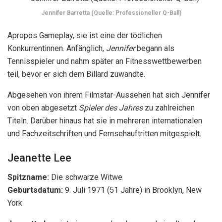
Jeanette Lee
Spitzname:
Die schwarze Witwe
Geburtsdatum:
9. Juli 1971 (51 Jahre) in Brooklyn, New
York
Jeanette Lee
ist eine unerschrockene und nie alternde
Schönheit in der Billardbranche. Häufig
Billard Digest
hat
sie als eine der einflussreichsten Personen des Sports
bezeichnet, und sie hat es sich verdient
Spieler des Jahres
mehrfach ausgezeichnet.
Jeanette Lee. (Quelle: Indystar.com)
Bis heute hat sie über 30 nationale und internationale Titel
gewonnen und war früher auch die Nummer eins der Welt.
Aber wenn man darüber spricht, sollte man sie aufgrund
ihres süßen Auftretens nicht auf die leichte Schulter