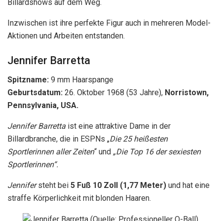
Sportlerinnen aller Zeiten
“ und
„Die Top 16 der sexiesten
Sportlerinnen“.
Jennifer
steht bei
5 Fuß 10 Zoll (1,77 Meter)
und hat eine
straffe Körperlichkeit mit blonden Haaren.
Jennifer Barretta (Quelle: Professioneller Q-Ball)
Apropos Gameplay, sie ist eine der tödlichen
Konkurrentinnen. Anfänglich,
Jennifer
begann als
Tennisspieler und nahm später an Fitnesswettbewerben
teil, bevor er sich dem Billard zuwandte.
Abgesehen von ihrem Filmstar-Aussehen hat sich Jennifer
von oben abgesetzt
Spieler des Jahres
zu zahlreichen
Titeln. Darüber hinaus hat sie in mehreren internationalen
und Fachzeitschriften und Fernsehauftritten mitgespielt.