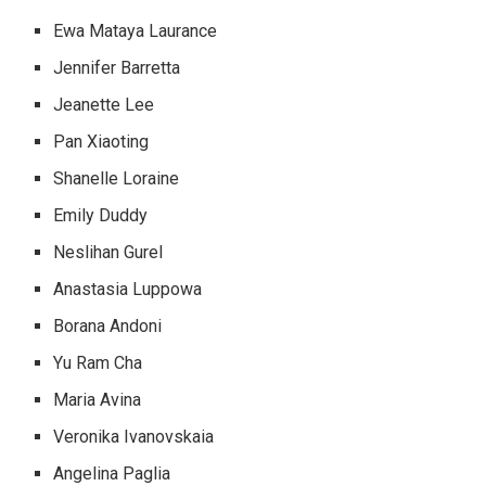
Yu Ram Cha
Maria Avina
Veronika Ivanovskaia
Angelina Paglia
Diese Femme Fatales sind Game Changer; In den
meisten ermüdenden Spielen, in denen das Männchen
dominiert, sind die Weibchen überall aufgeblüht.
Lernen Sie die 13 besten Billardspielerinnen kennen,
die über die Throne des Billardspiels strömen.
Nehmen Sie zum Beispiel Pool/Billard! Ihre geschickten
Spielabläufe geben uns den Nervenkitzel, den wir in einem
Spiel suchen, während ihre natürliche Schönheit unsere
Augen und unsere Seele beruhigt. Insgesamt hinterlässt es
am Ende ein zufriedenes Gefühl.