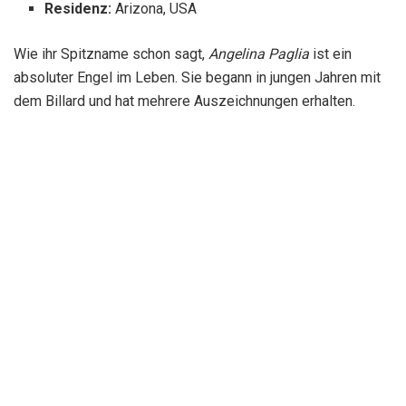
Residenz:
Arizona, USA
Wie ihr Spitzname schon sagt,
Angelina Paglia
ist ein
absoluter Engel im Leben. Sie begann in jungen Jahren mit
dem Billard und hat mehrere Auszeichnungen erhalten.
Angelina Paglia (Quelle: Pool Hotties)
Einige ihrer Auszeichnungen umfassen
Tuffin Tour
Championship, Arizona State 9-Ball Championship dreimal,
New Your Tri-State Tour Championship, All American Tour
Championship, BCA North American Master Scotch
Doubles Champion,
usw.
Sie ist nicht nur Billardspielerin, sondern auch Geigerin und
Schwimmerin.