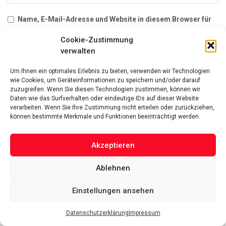
Name, E-Mail-Adresse und Website in diesem Browser für
meinen nächsten Kommentar speichern.
Cookie-Zustimmung
verwalten
Um Ihnen ein optimales Erlebnis zu bieten, verwenden wir Technologien
wie Cookies, um Geräteinformationen zu speichern und/oder darauf
Kürzliche Posts
zuzugreifen. Wenn Sie diesen Technologien zustimmen, können wir
Daten wie das Surfverhalten oder eindeutige IDs auf dieser Website
verarbeiten. Wenn Sie Ihre Zustimmung nicht erteilen oder zurückziehen,
können bestimmte Merkmale und Funktionen beeinträchtigt werden.
Immobilien-Flut auf Sylt: Warum plötzlich Hunderte Häuser zum
Verkauf stehen
3. August 2026
Akzeptieren
Hilfe bei Überschuldung: Warum Schuldnerberatung und das P-
Konto so wichtig sind
Ablehnen
3. August 2026
Verlässlichkeit statt Werbeversprechen, woran Patienten einen
Einstellungen ansehen
seriösen Anbieter für Cannabis auf Rezept erkennen
26. Juli 2026
Datenschutzerklärung
Impressum
Paco Steinbeck Vermögen 2026: Wie reich ist der Kunst- und