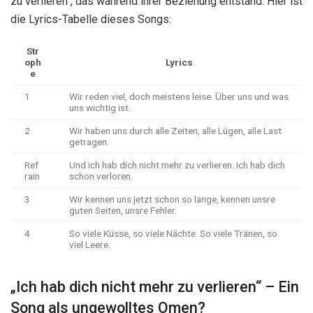
zu verlieren“, das während ihrer Beziehung entstand. Hier ist
die Lyrics-Tabelle dieses Songs:
Str
oph
Lyrics
e
1
Wir reden viel, doch meistens leise. Über uns und was
uns wichtig ist.
2
Wir haben uns durch alle Zeiten, alle Lügen, alle Last
getragen.
Ref
Und ich hab dich nicht mehr zu verlieren. Ich hab dich
rain
schon verloren.
3
Wir kennen uns jetzt schon so lange, kennen unsre
guten Seiten, unsre Fehler.
4
So viele Küsse, so viele Nächte. So viele Tränen, so
viel Leere.
„Ich hab dich nicht mehr zu verlieren“ – Ein
Song als ungewolltes Omen?