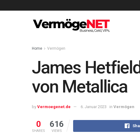
Home
Vermögen
James Hetfiel
von Metallica
by
Vermoegenet.de
6. Januar 2023
in
Vermögen
0
616
Sha
SHARES
VIEWS