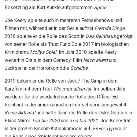
Besetzung als Kurt Kunkle aufgenommen
Spree.
Joe Keery spielte auch in mehreren Fernsehshows und
Filmen mit, während er in der Serie auftrat
Fremde Dinge.
2016 spielte er die Rolle des Scott in
Das Beinhaus
gefolgt
von seiner Rolle als Trust Fund Cole 2017 im biologischen
Krimidrama
Mollys Spiel.
Im Jahr 2018 spielte Keery
weiterhin Chris in dem Comedy-Film
Nach allem
und
Jackson in der Horrorkomödie
Scheibe.
2019 bekam er die Rolle von Jack / The Gimp in dem
Kurzfilm mit dem Titel
Wie man allein ist.
Im selben Jahr
wurde er für die wiederkehrende Rolle des Officer Ed
Reinhard in der amerikanischen Fernsehserie ausgewählt
Keine Aktivität
und hatte dann die Rolle des Duke Goolies in
Black Mirror
Tod bis 2020
und
Tod bis 2021.
Joe Keery trat
in der großen Kinohit-Actionkomödie auf,
Freier Typ
wo er
die Rolle eines Spieleentwicklers spielte.