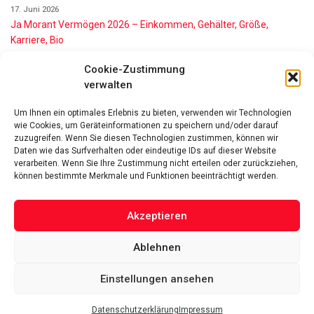
17. Juni 2026
Ja Morant Vermögen 2026 – Einkommen, Gehälter, Größe,
Karriere, Bio
16. Juni 2026
Cookie-Zustimmung
Alice Walton Vermögen 2026: So reich ist die Walmart-Erbin
verwalten
11. Juni 2026
Gianni Infantino Vermögen 2026: So reich ist der FIFA-Präsident
Um Ihnen ein optimales Erlebnis zu bieten, verwenden wir Technologien
wirklich
wie Cookies, um Geräteinformationen zu speichern und/oder darauf
11. Juni 2026
zuzugreifen. Wenn Sie diesen Technologien zustimmen, können wir
Nino de Angelo Vermögen 2026 Wie Reich Ist Er?
Daten wie das Surfverhalten oder eindeutige IDs auf dieser Website
verarbeiten. Wenn Sie Ihre Zustimmung nicht erteilen oder zurückziehen,
9. Juni 2026
können bestimmte Merkmale und Funktionen beeinträchtigt werden.
Akzeptieren
Ablehnen
Das Vermögen von Promis von A bis Z
Datenschutzerklärung
Über uns
Impressum
Facebook
Linked-In
Pinterest
Einstellungen ansehen
Twitter
Datenschutzerklärung
Impressum