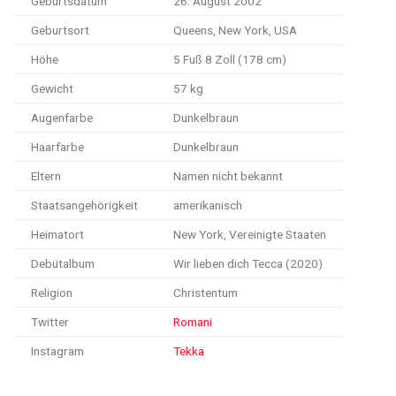
Geburtsdatum
26. August 2002
Geburtsort
Queens, New York, USA
Höhe
5 Fuß 8 Zoll (178 cm)
Gewicht
57 kg
Augenfarbe
Dunkelbraun
Haarfarbe
Dunkelbraun
Eltern
Namen nicht bekannt
Staatsangehörigkeit
amerikanisch
Heimatort
New York, Vereinigte Staaten
Debütalbum
Wir lieben dich Tecca (2020)
Religion
Christentum
Twitter
Romani
Instagram
Tekka