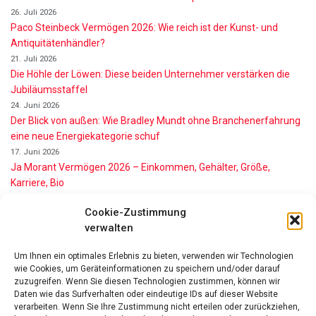
26. Juli 2026
Paco Steinbeck Vermögen 2026: Wie reich ist der Kunst- und
Antiquitätenhändler?
21. Juli 2026
Die Höhle der Löwen: Diese beiden Unternehmer verstärken die
Jubiläumsstaffel
24. Juni 2026
Der Blick von außen: Wie Bradley Mundt ohne Branchenerfahrung
eine neue Energiekategorie schuf
17. Juni 2026
Ja Morant Vermögen 2026 – Einkommen, Gehälter, Größe,
Karriere, Bio
16. Juni 2026
Cookie-Zustimmung
Alice Walton Vermögen 2026: So reich ist die Walmart-Erbin
verwalten
11. Juni 2026
Gianni Infantino Vermögen 2026: So reich ist der FIFA-Präsident
Um Ihnen ein optimales Erlebnis zu bieten, verwenden wir Technologien
wirklich
wie Cookies, um Geräteinformationen zu speichern und/oder darauf
11. Juni 2026
zuzugreifen. Wenn Sie diesen Technologien zustimmen, können wir
Nino de Angelo Vermögen 2026 Wie Reich Ist Er?
Daten wie das Surfverhalten oder eindeutige IDs auf dieser Website
verarbeiten. Wenn Sie Ihre Zustimmung nicht erteilen oder zurückziehen,
9. Juni 2026