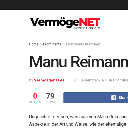
Home
Prominente
Prominente Krankheit
Manu Reimann 
by
Vermoegenet.de
27. September 2024
in
Promine
0
79
Shar
SHARES
VIEWS
Ungeachtet dessen, was man von Manu Reimanns Sc
Aspekte in der Art und Weise, wie der ehemalige 