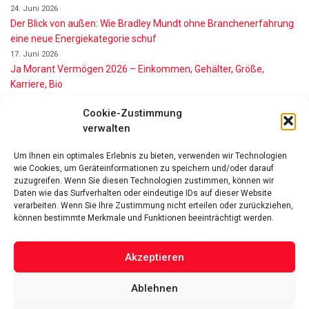
24. Juni 2026
Der Blick von außen: Wie Bradley Mundt ohne Branchenerfahrung
eine neue Energiekategorie schuf
17. Juni 2026
Ja Morant Vermögen 2026 – Einkommen, Gehälter, Größe,
Karriere, Bio
16. Juni 2026
Cookie-Zustimmung
Alice Walton Vermögen 2026: So reich ist die Walmart-Erbin
verwalten
11. Juni 2026
Gianni Infantino Vermögen 2026: So reich ist der FIFA-Präsident
Um Ihnen ein optimales Erlebnis zu bieten, verwenden wir Technologien
wirklich
wie Cookies, um Geräteinformationen zu speichern und/oder darauf
11. Juni 2026
zuzugreifen. Wenn Sie diesen Technologien zustimmen, können wir
Nino de Angelo Vermögen 2026 Wie Reich Ist Er?
Daten wie das Surfverhalten oder eindeutige IDs auf dieser Website
verarbeiten. Wenn Sie Ihre Zustimmung nicht erteilen oder zurückziehen,
9. Juni 2026
können bestimmte Merkmale und Funktionen beeinträchtigt werden.
Akzeptieren
Ablehnen
Das Vermögen von Promis von A bis Z
Datenschutzerklärung
Über uns
Impressum
Facebook
Linked-In
Pinterest