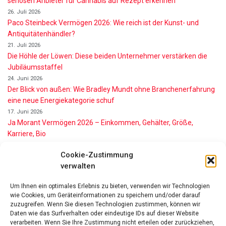
seriösen Anbieter für Cannabis auf Rezept erkennen
26. Juli 2026
Paco Steinbeck Vermögen 2026: Wie reich ist der Kunst- und
Antiquitätenhändler?
21. Juli 2026
Die Höhle der Löwen: Diese beiden Unternehmer verstärken die
Jubiläumsstaffel
24. Juni 2026
Der Blick von außen: Wie Bradley Mundt ohne Branchenerfahrung
eine neue Energiekategorie schuf
17. Juni 2026
Ja Morant Vermögen 2026 – Einkommen, Gehälter, Größe,
Karriere, Bio
16. Juni 2026
Cookie-Zustimmung
Alice Walton Vermögen 2026: So reich ist die Walmart-Erbin
verwalten
11. Juni 2026
Gianni Infantino Vermögen 2026: So reich ist der FIFA-Präsident
Um Ihnen ein optimales Erlebnis zu bieten, verwenden wir Technologien
wirklich
wie Cookies, um Geräteinformationen zu speichern und/oder darauf
11. Juni 2026
zuzugreifen. Wenn Sie diesen Technologien zustimmen, können wir
Nino de Angelo Vermögen 2026 Wie Reich Ist Er?
Daten wie das Surfverhalten oder eindeutige IDs auf dieser Website
verarbeiten. Wenn Sie Ihre Zustimmung nicht erteilen oder zurückziehen,
9. Juni 2026