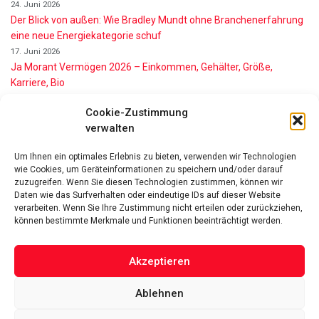
24. Juni 2026
Der Blick von außen: Wie Bradley Mundt ohne Branchenerfahrung
eine neue Energiekategorie schuf
17. Juni 2026
Ja Morant Vermögen 2026 – Einkommen, Gehälter, Größe,
Karriere, Bio
16. Juni 2026
Cookie-Zustimmung
Alice Walton Vermögen 2026: So reich ist die Walmart-Erbin
verwalten
11. Juni 2026
Gianni Infantino Vermögen 2026: So reich ist der FIFA-Präsident
Um Ihnen ein optimales Erlebnis zu bieten, verwenden wir Technologien
wirklich
wie Cookies, um Geräteinformationen zu speichern und/oder darauf
11. Juni 2026
zuzugreifen. Wenn Sie diesen Technologien zustimmen, können wir
Nino de Angelo Vermögen 2026 Wie Reich Ist Er?
Daten wie das Surfverhalten oder eindeutige IDs auf dieser Website
9. Juni 2026
verarbeiten. Wenn Sie Ihre Zustimmung nicht erteilen oder zurückziehen,
können bestimmte Merkmale und Funktionen beeinträchtigt werden.
Akzeptieren
Ablehnen
Das Vermögen von Promis von A bis Z
Datenschutzerklärung
Über uns
Impressum
Facebook
Linked-In
Pinterest