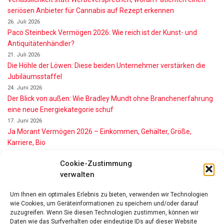
seriösen Anbieter für Cannabis auf Rezept erkennen
26. Juli 2026
Paco Steinbeck Vermögen 2026: Wie reich ist der Kunst- und
Antiquitätenhändler?
21. Juli 2026
Die Höhle der Löwen: Diese beiden Unternehmer verstärken die
Jubiläumsstaffel
24. Juni 2026
Der Blick von außen: Wie Bradley Mundt ohne Branchenerfahrung
eine neue Energiekategorie schuf
17. Juni 2026
Ja Morant Vermögen 2026 – Einkommen, Gehälter, Größe,
Karriere, Bio
16. Juni 2026
Cookie-Zustimmung
Alice Walton Vermögen 2026: So reich ist die Walmart-Erbin
verwalten
11. Juni 2026
Gianni Infantino Vermögen 2026: So reich ist der FIFA-Präsident
Um Ihnen ein optimales Erlebnis zu bieten, verwenden wir Technologien
wirklich
wie Cookies, um Geräteinformationen zu speichern und/oder darauf
11. Juni 2026
zuzugreifen. Wenn Sie diesen Technologien zustimmen, können wir
Nino de Angelo Vermögen 2026 Wie Reich Ist Er?
Daten wie das Surfverhalten oder eindeutige IDs auf dieser Website