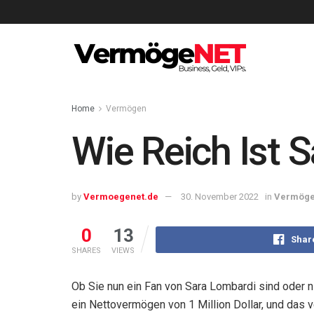
Home
Vermögen
Wie Reich Ist 
by
Vermoegenet.de
30. November 2022
in
Vermög
0
13
Shar
SHARES
VIEWS
Ob Sie nun ein Fan von Sara Lombardi sind oder nic
ein Nettovermögen von 1 Million Dollar, und das v