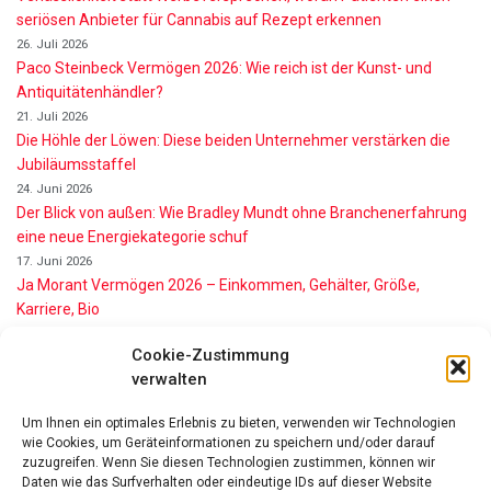
seriösen Anbieter für Cannabis auf Rezept erkennen
26. Juli 2026
Paco Steinbeck Vermögen 2026: Wie reich ist der Kunst- und
Antiquitätenhändler?
21. Juli 2026
Die Höhle der Löwen: Diese beiden Unternehmer verstärken die
Jubiläumsstaffel
24. Juni 2026
Der Blick von außen: Wie Bradley Mundt ohne Branchenerfahrung
eine neue Energiekategorie schuf
17. Juni 2026
Ja Morant Vermögen 2026 – Einkommen, Gehälter, Größe,
Karriere, Bio
16. Juni 2026
Cookie-Zustimmung
Alice Walton Vermögen 2026: So reich ist die Walmart-Erbin
verwalten
11. Juni 2026
Gianni Infantino Vermögen 2026: So reich ist der FIFA-Präsident
Um Ihnen ein optimales Erlebnis zu bieten, verwenden wir Technologien
wirklich
wie Cookies, um Geräteinformationen zu speichern und/oder darauf
11. Juni 2026
zuzugreifen. Wenn Sie diesen Technologien zustimmen, können wir
Nino de Angelo Vermögen 2026 Wie Reich Ist Er?
Daten wie das Surfverhalten oder eindeutige IDs auf dieser Website