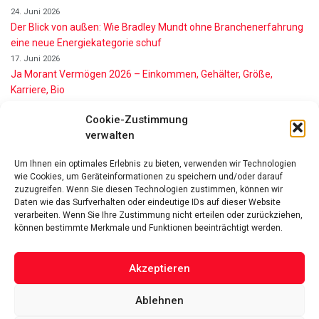
24. Juni 2026
Der Blick von außen: Wie Bradley Mundt ohne Branchenerfahrung
eine neue Energiekategorie schuf
17. Juni 2026
Ja Morant Vermögen 2026 – Einkommen, Gehälter, Größe,
Karriere, Bio
16. Juni 2026
Cookie-Zustimmung
Alice Walton Vermögen 2026: So reich ist die Walmart-Erbin
verwalten
11. Juni 2026
Gianni Infantino Vermögen 2026: So reich ist der FIFA-Präsident
Um Ihnen ein optimales Erlebnis zu bieten, verwenden wir Technologien
wirklich
wie Cookies, um Geräteinformationen zu speichern und/oder darauf
11. Juni 2026
zuzugreifen. Wenn Sie diesen Technologien zustimmen, können wir
Nino de Angelo Vermögen 2026 Wie Reich Ist Er?
Daten wie das Surfverhalten oder eindeutige IDs auf dieser Website
9. Juni 2026
verarbeiten. Wenn Sie Ihre Zustimmung nicht erteilen oder zurückziehen,
können bestimmte Merkmale und Funktionen beeinträchtigt werden.
Akzeptieren
Ablehnen
Das Vermögen von Promis von A bis Z
Datenschutzerklärung
Über uns
Impressum
Facebook
Linked-In
Pinterest